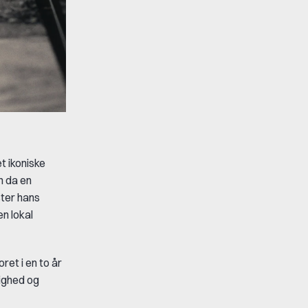
t ikoniske
n da en
ster hans
en lokal
ret i en to år
ighed og