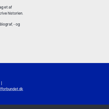
g et af
rive historien.
Biograf, - og
|
fforbundet.dk