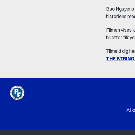
Bao Nguyens
historiens mes
Filmen vises k
billetter til
Tilmeld dig he
THE STRING
Al k