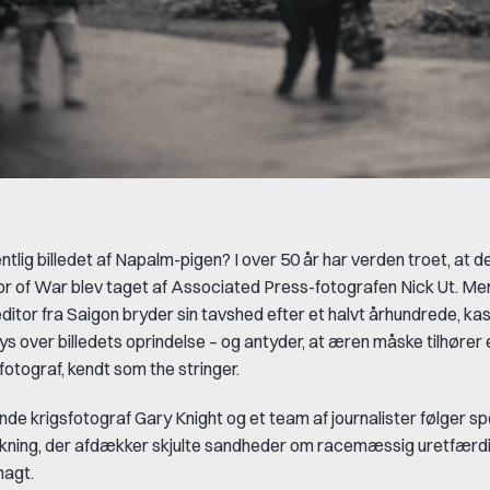
lig billedet af Napalm-pigen? I over 50 år har verden troet, at de
or of War blev taget af Associated Press-fotografen Nick Ut. Me
editor fra Saigon bryder sin tavshed efter et halvt århundrede, ka
 lys over billedets oprindelse – og antyder, at æren måske tilhører 
otograf, kendt som the stringer.
de krigsfotograf Gary Knight og et team af journalister følger spo
skning, der afdækker skjulte sandheder om racemæssig uretfærd
magt.