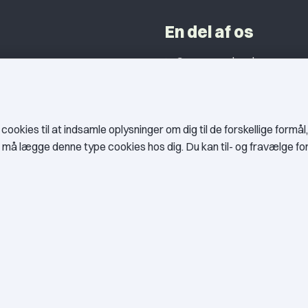
En del af os
Grupper og kredse
h
Studentergrupper
ancer
Fagligt aktive
litik
okies til at indsamle oplysninger om dig til de forskellige formål
es må lægge denne type cookies hos dig. Du kan til- og fravælge f
er