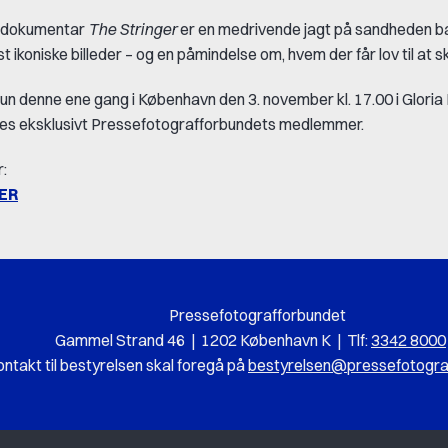
 dokumentar
The Stringer
er en medrivende jagt på sandheden ba
t ikoniske billeder – og en påmindelse om, hvem der får lov til at sk
un denne ene gang i København den 3. november kl. 17.00 i Gloria 
bydes eksklusivt Pressefotografforbundets medlemmer.
r:
ER
Pressefotografforbundet
Gammel Strand 46 | 1202 København K |
Tlf:
3342 8000
ontakt til bestyrelsen skal foregå på
bestyrelsen@pressefotogra