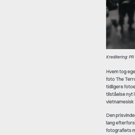
Kreditering: PR
Hvem tog egent
foto The Terr
tidligere foto
tilståelse nyt
vietnamesisk f
Den prisvinden
lang efterfor
fotografiets 