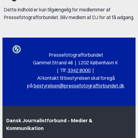
Dette indhold er kun tilgængelig for medlemmer af
Pressefotografforbundet. Bliv medlem af DJ for at få adgang.
Pressefotografforbundet
Gammel Strand 46 | 1202 København K
|
Tlf:
3342 8000
|
Al k
ontakt til bestyrelsen skal foregå
på
bestyrelsen@pressefotografforbundet.dk
Dansk Journalistforbund – Medier &
Kommunikation