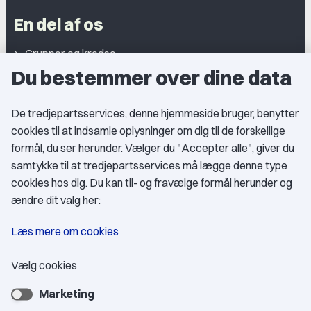
En del af os
Grupper og kredse
Du bestemmer over dine data
Studentergrupper
Fagligt aktive
De tredjepartsservices, denne hjemmeside bruger, benytter
cookies til at indsamle oplysninger om dig til de forskellige
Medlemskab
formål, du ser herunder. Vælger du "Accepter alle", giver du
samtykke til at tredjepartsservices må lægge denne type
Fordele som medlem
cookies hos dig. Du kan til- og fravælge formål herunder og
Kontingent
ændre dit valg her:
Forstå dit medlemskab
Læs mere om cookies
Pressekort
Vælg cookies
Marketing
Bliv medlem