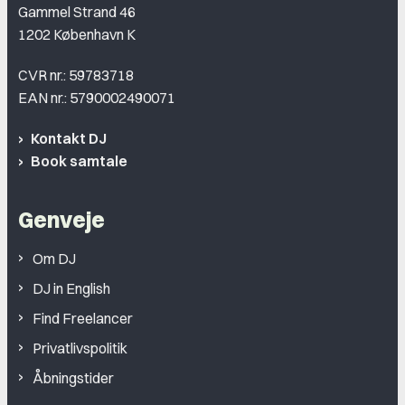
Gammel Strand 46
1202 København K
CVR nr.: 59783718
EAN nr.: 5790002490071
Kontakt DJ
Book samtale
Genveje
Om DJ
DJ in English
Find Freelancer
Privatlivspolitik
Åbningstider