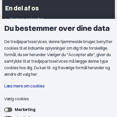
En del af os
Grupper og kredse
Du bestemmer over dine data
Studentergrupper
Fagligt aktive
De tredjepartsservices, denne hjemmeside bruger, benytter
cookies til at indsamle oplysninger om dig til de forskellige
Medlemskab
formål, du ser herunder. Vælger du "Accepter alle", giver du
samtykke til at tredjepartsservices må lægge denne type
Fordele som medlem
cookies hos dig. Du kan til- og fravælge formål herunder og
Kontingent
ændre dit valg her:
Forstå dit medlemskab
Læs mere om cookies
Pressekort
Vælg cookies
Marketing
Bliv medlem