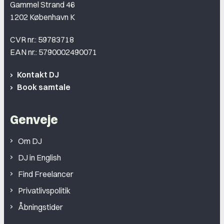
Gammel Strand 46
1202 København K
CVR nr.: 59783718
EAN nr.: 5790002490071
Kontakt DJ
Book samtale
Genveje
Om DJ
DJ in English
Find Freelancer
Privatlivspolitik
Åbningstider