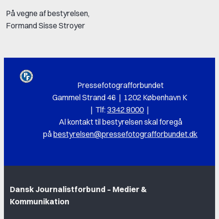
På vegne af bestyrelsen,
Formand Sisse Stroyer
Pressefotografforbundet
Gammel Strand 46 | 1202 København K
|
Tlf:
3342 8000
|
Al k
ontakt til bestyrelsen skal foregå
på
bestyrelsen@pressefotografforbundet.dk
Dansk Journalistforbund – Medier &
Kommunikation