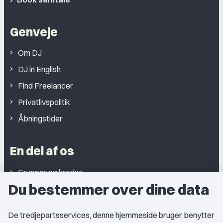
Genveje
Om DJ
DJ in English
Find Freelancer
Privatlivspolitik
Åbningstider
En del af os
Grupper og kredse
Du bestemmer over dine data
Studentergrupper
Fagligt aktive
De tredjepartsservices, denne hjemmeside bruger, benytter