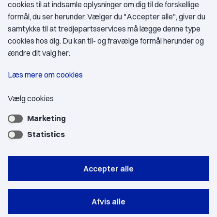
cookies til at indsamle oplysninger om dig til de forskellige
Medlemskab
formål, du ser herunder. Vælger du "Accepter alle", giver du
samtykke til at tredjepartsservices må lægge denne type
Fordele som medlem
cookies hos dig. Du kan til- og fravælge formål herunder og
Kontingent
ændre dit valg her:
Forstå dit medlemskab
Læs mere om cookies
Pressekort
Vælg cookies
Marketing
Bliv medlem
Statistics
Accepter alle
Privatlivspolitik
Afvis alle