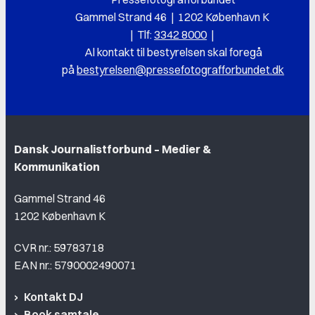
Gammel Strand 46 | 1202 København K
|
Tlf:
3342 8000
|
Al k
ontakt til bestyrelsen skal foregå
på
bestyrelsen@pressefotografforbundet.dk
Dansk Journalistforbund – Medier &
Kommunikation
Gammel Strand 46
1202 København K
CVR nr.: 59783718
EAN nr.: 5790002490071
Kontakt DJ
Book samtale