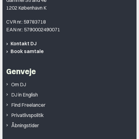
1202 København K
CVR nr.: 59783718
EAN nr.: 5790002490071
Kontakt DJ
Book samtale
Genveje
Om DJ
DJ in English
Find Freelancer
Privatlivspolitik
Åbningstider