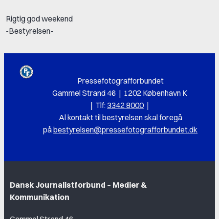
Rigtig god weekend
-Bestyrelsen-
Pressefotografforbundet
Gammel Strand 46 | 1202 København K
|
Tlf:
3342 8000
|
Al k
ontakt til bestyrelsen skal foregå
på
bestyrelsen@pressefotografforbundet.dk
Dansk Journalistforbund – Medier &
Kommunikation
Gammel Strand 46