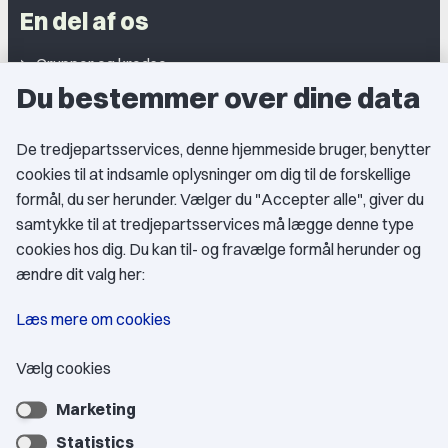
En del af os
Grupper og kredse
Du bestemmer over dine data
Studentergrupper
Fagligt aktive
De tredjepartsservices, denne hjemmeside bruger, benytter
cookies til at indsamle oplysninger om dig til de forskellige
Medlemskab
formål, du ser herunder. Vælger du "Accepter alle", giver du
samtykke til at tredjepartsservices må lægge denne type
Fordele som medlem
cookies hos dig. Du kan til- og fravælge formål herunder og
Kontingent
ændre dit valg her:
Forstå dit medlemskab
Læs mere om cookies
Pressekort
Vælg cookies
Marketing
Bliv medlem
Statistics