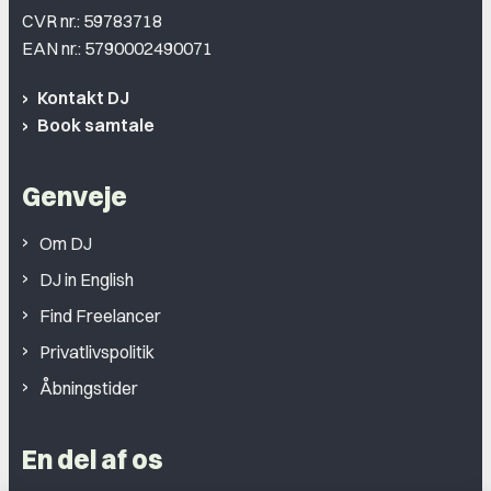
CVR nr.: 59783718
EAN nr.: 5790002490071
Kontakt DJ
Book samtale
Genveje
Om DJ
DJ in English
Find Freelancer
Privatlivspolitik
Åbningstider
En del af os