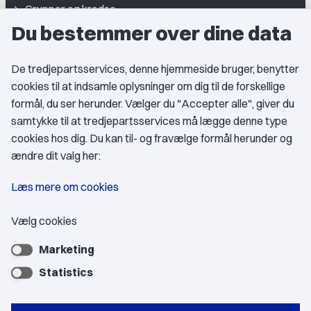
Grupper og kredse
Du bestemmer over dine data
Studentergrupper
Fagligt aktive
De tredjepartsservices, denne hjemmeside bruger, benytter
cookies til at indsamle oplysninger om dig til de forskellige
Medlemskab
formål, du ser herunder. Vælger du "Accepter alle", giver du
samtykke til at tredjepartsservices må lægge denne type
Fordele som medlem
cookies hos dig. Du kan til- og fravælge formål herunder og
Kontingent
ændre dit valg her:
Forstå dit medlemskab
Læs mere om cookies
Pressekort
Vælg cookies
Marketing
Bliv medlem
Statistics