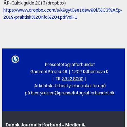
ÅP-Quick guide 2019 (dropbox)
https://www.dropbox.com/s/k6gyt0ee1dew68f/%C3%A5p-
2019-praktisk%20info%204.pdf?dl=1
Pressefotografforbundet
Gammel Strand 46 | 1202 København K
|
Tlf:
3342 8000
|
Al k
ontakt til bestyrelsen skal foregå
på
bestyrelsen@pressefotografforbundet.dk
Dansk Journalistforbund – Medier &