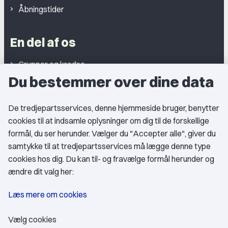
Åbningstider
En del af os
Grupper og kredse
Du bestemmer over dine data
Studentergrupper
Fagligt aktive
De tredjepartsservices, denne hjemmeside bruger, benytter
cookies til at indsamle oplysninger om dig til de forskellige
Medlemskab
formål, du ser herunder. Vælger du "Accepter alle", giver du
samtykke til at tredjepartsservices må lægge denne type
Fordele som medlem
cookies hos dig. Du kan til- og fravælge formål herunder og
Kontingent
ændre dit valg her:
Forstå dit medlemskab
Læs mere om cookies
Pressekort
Vælg cookies