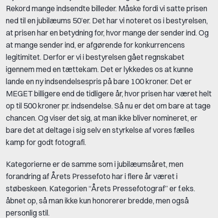
Rekord mange indsendte billeder. Måske fordi vi satte prisen
ned til en jubilæums 50’er. Det har vi noteret os i bestyrelsen,
at prisen har en betydning for, hvor mange der sender ind. Og
at mange sender ind, er afgørende for konkurrencens
legitimitet. Derfor er vi i bestyrelsen gået regnskabet
igennem med en tættekam. Det er lykkedes os at kunne
lande en ny indsendelsespris på bare 100 kroner. Det er
MEGET billigere end de tidligere år, hvor prisen har været helt
op til 500 kroner pr. indsendelse. Så nu er det om bare at tage
chancen. Og viser det sig, at man ikke bliver nomineret, er
bare det at deltage i sig selv en styrkelse af vores fælles
kamp for godt fotografi.
Kategorierne er de samme som i jubilæumsåret, men
forandring af Årets Pressefoto har i flere år været i
støbeskeen. Kategorien “Årets Pressefotograf” er f.eks.
åbnet op, så man ikke kun honorerer bredde, men også
personlig stil.