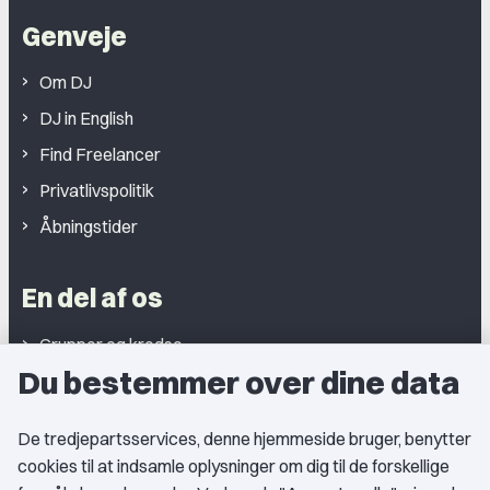
Genveje
Om DJ
DJ in English
Find Freelancer
Privatlivspolitik
Åbningstider
En del af os
Grupper og kredse
Du bestemmer over dine data
Studentergrupper
Fagligt aktive
De tredjepartsservices, denne hjemmeside bruger, benytter
cookies til at indsamle oplysninger om dig til de forskellige
Medlemskab