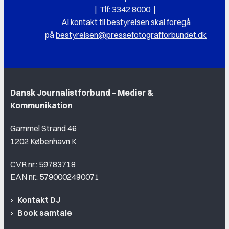
|
Tlf:
3342 8000
|
Al k
ontakt til bestyrelsen skal foregå
på
bestyrelsen@pressefotografforbundet.dk
Dansk Journalistforbund – Medier &
Kommunikation
Gammel Strand 46
1202 København K
CVR nr.: 59783718
EAN nr.: 5790002490071
Kontakt DJ
Book samtale